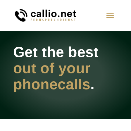
Get the best
out of your
phone­calls
.